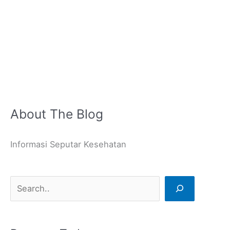
About The Blog
C
a
Informasi Seputar Kesehatan
r
i