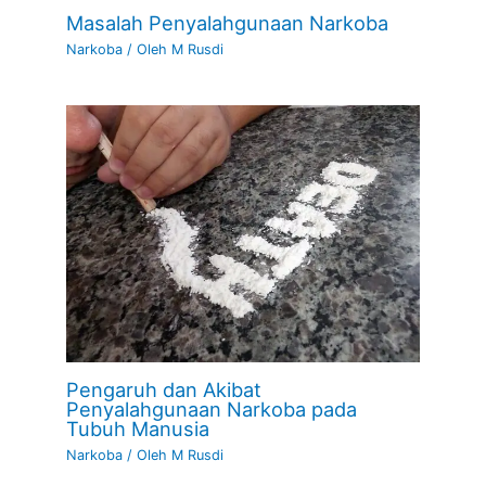
Masalah Penyalahgunaan Narkoba
Narkoba
/ Oleh
M Rusdi
Pengaruh dan Akibat
Penyalahgunaan Narkoba pada
Tubuh Manusia
Narkoba
/ Oleh
M Rusdi