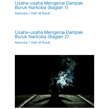
Usaha-usaha Mengenai Dampak
Buruk Narkoba (Bagian 1)
Narkoba
/ Oleh
M Rusdi
Usaha-usaha Mengenai Dampak
Buruk Narkoba (Bagian 2)
Narkoba
/ Oleh
M Rusdi