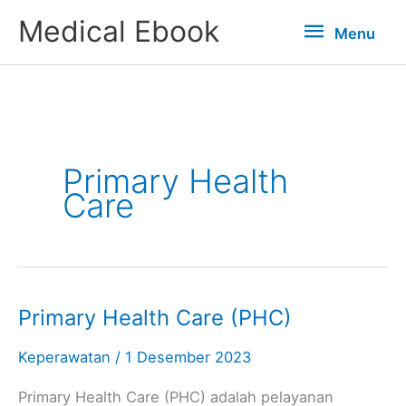
Lewati
Menu
Medical Ebook
Menu
ke
konten
Primary Health
Care
Primary Health Care (PHC)
Primary
Health
Keperawatan
/
1 Desember 2023
Care
(PHC)
Primary Health Care (PHC) adalah pelayanan