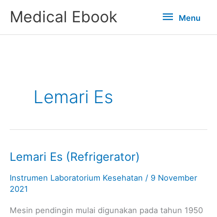
Lewati
Menu
Medical Ebook
Menu
ke
konten
Lemari Es
Lemari Es (Refrigerator)
Lemari
Es
Instrumen Laboratorium Kesehatan
/
9 November
(Refrigerator)
2021
Mesin pendingin mulai digunakan pada tahun 1950