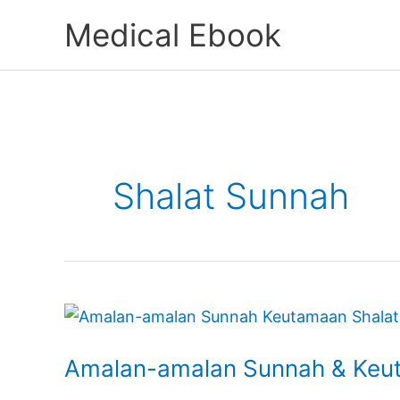
Lewati
Medical Ebook
ke
konten
Shalat Sunnah
Amalan-
amalan
Amalan-amalan Sunnah & Keu
Sunnah
&