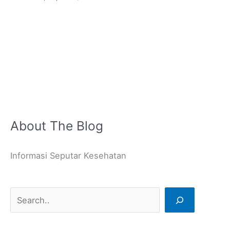
About The Blog
C
a
Informasi Seputar Kesehatan
r
i