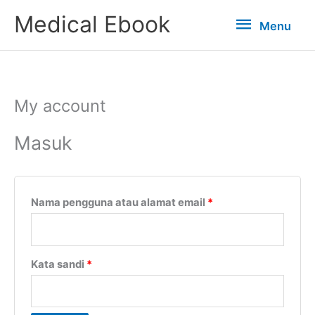
Lewati
Menu
Medical Ebook
Menu
ke
konten
My account
Wajib
Wajib
Wajib
Wajib
Wajib
Masuk
Nama pengguna atau alamat email
*
Kata sandi
*